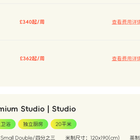
£340起/周
查看费用详
£362起/周
查看费用详
mium Studio | Studio
立卫浴
独立厨房
20平米
mall Double/四分之三
米制尺寸：120x190(cm)
英制