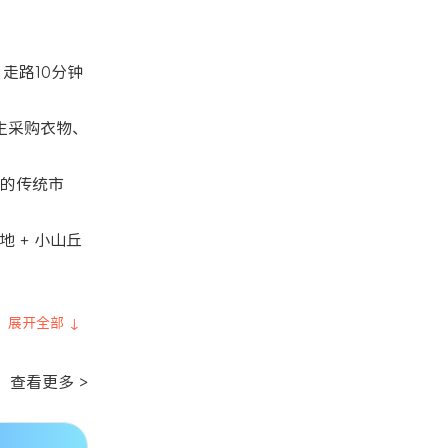
近，走路10分钟
学生采购衣物、
悠久的传统市
绿地 + 小山丘
展开全部 ↓
查看更多 >