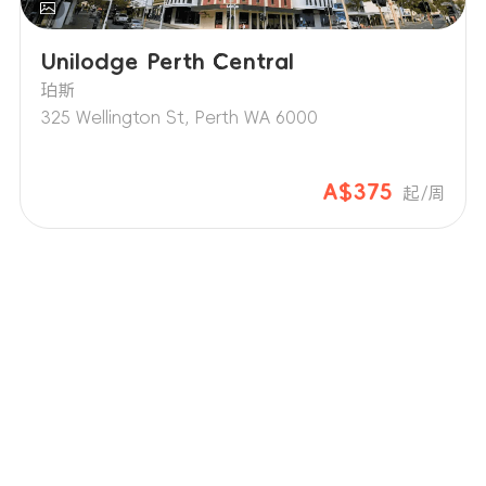
Unilodge Perth Central
珀斯
325 Wellington St, Perth WA 6000
A$375
起/周