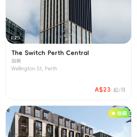
The Switch Perth Central
珀斯
Wellington St, Perth
A$23
起/月