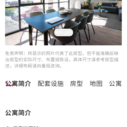
照片 (66)
3
4
免责声明：所显示的照片代表了此房型。但不能准确反映
出房型的实际尺寸、布置或陈设。具体尺寸请参考房型描
述，详细布局请向番茄咨询。
公寓简介
配套设施
房型
地图
公寓
公寓简介