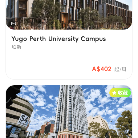
Yugo Perth University Campus
珀斯
A$402
起/周