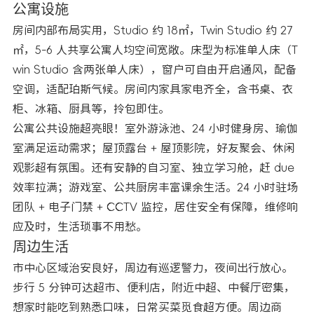
公寓设施
房间内部布局实用，Studio 约 18㎡，Twin Studio 约 27
㎡，5-6 人共享公寓人均空间宽敞。床型为标准单人床（T
win Studio 含两张单人床），窗户可自由开启通风，配备
空调，适配珀斯气候。房间内家具家电齐全，含书桌、衣
柜、冰箱、厨具等，拎包即住。
公寓公共设施超亮眼！室外游泳池、24 小时健身房、瑜伽
室满足运动需求；屋顶露台 + 屋顶影院，好友聚会、休闲
观影超有氛围。还有安静的自习室、独立学习舱，赶 due
效率拉满；游戏室、公共厨房丰富课余生活。24 小时驻场
团队 + 电子门禁 + CCTV 监控，居住安全有保障，维修响
应及时，生活琐事不用愁。
周边生活
市中心区域治安良好，周边有巡逻警力，夜间出行放心。
步行 5 分钟可达超市、便利店，附近中超、中餐厅密集，
想家时能吃到熟悉口味，日常买菜觅食超方便。周边商