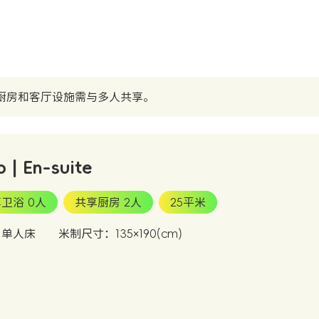
厨房和客厅设施需与多人共享。
b | En-suite
卫浴 0人
共享厨房 2人
25平米
：单人床
米制尺寸：135×190(cm)