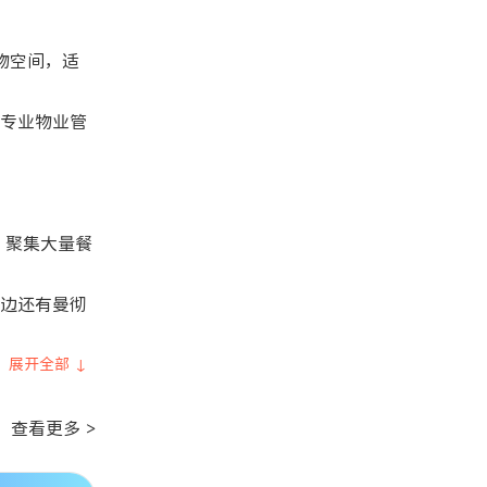
储物空间，适
专业物业管
区域，聚集大量餐
边还有曼彻
展开全部 ↓
查看更多 >