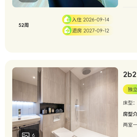
入住 2026-09-14
52周
退房 2027-09-12
2b2
独
床型
房型
两室一
6