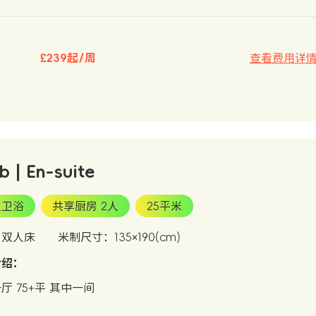
£239起/周
查看费用详
b | En-suite
立卫浴
共享厨房 2人
25平米
：双人床
米制尺寸：135×190(cm)
介绍：
厅 75+平 其中一间