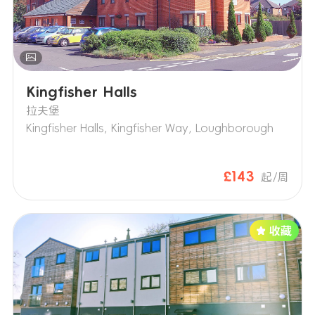
Kingfisher Halls
拉夫堡
Kingfisher Halls, Kingfisher Way, Loughborough
£143
起/周