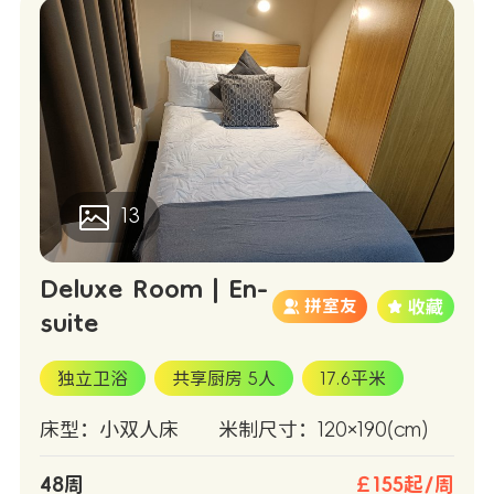
13
Deluxe Room | En-
拼室友
suite
独立卫浴
共享厨房 5人
17.6平米
床型：小双人床
米制尺寸：120×190(cm)
48周
￡155起/周