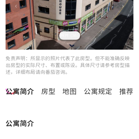
照片 (38)
0
免责声明：所显示的照片代表了此房型。但不能准确反映
出房型的实际尺寸、布置或陈设。具体尺寸请参考房型描
述，详细布局请向番茄咨询。
公寓简介
房型
地图
公寓规定
推荐
公寓简介