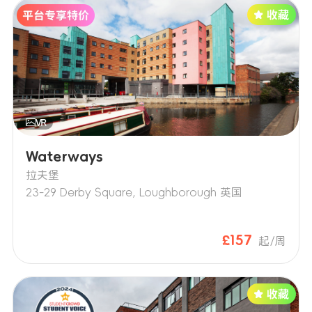
Waterways
拉夫堡
23-29 Derby Square, Loughborough 英国
£157
起/周