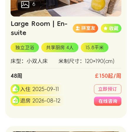
6
Large Room | En-
拼室友
suite
独立卫浴
共享厨房 4人
15.8平米
床型：小双人床
米制尺寸：120×190(cm)
48周
￡150起/周
入住 2025-09-11
立即预订
退房 2026-08-12
在线咨询