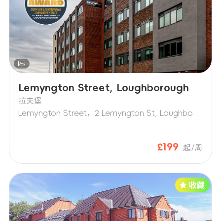
Lemyngton Street, Loughborough
拉夫堡
Lemyngton Street，2 Lemyngton St, Loughborough
£199
起/周