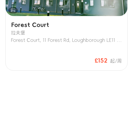
Forest Court
拉夫堡
Forest Court, 11 Forest Rd, Loughborough LE11 3NT
£152
起/周