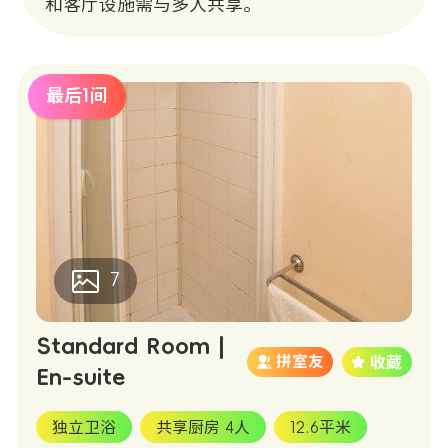
和客厅设施需与多人共享。
最后1间
7
Standard Room |
拼室友
En-suite
独立卫浴
共享厨房 4人
12.6平米