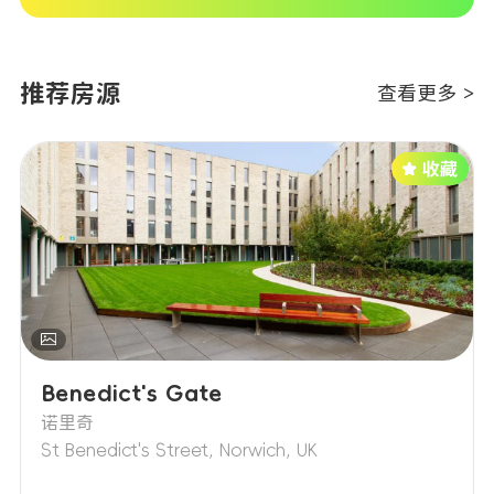
Capitol Students。 No Placement No
寓可将你列入等待转租名单，但不保证一定
Pay：实习年未拿到岗位 / 岗位在其他城市
能转租出去Capitol Students。
（有效期至 2026‑09‑01）Capitol
推荐房源
查看更多 >
Students。 超时未提交材料：保留 “已付
租金” 与 “一周租金” 中较小者作为取消
费Capitol Students。
Benedict's Gate
诺里奇
St Benedict's Street, Norwich, UK