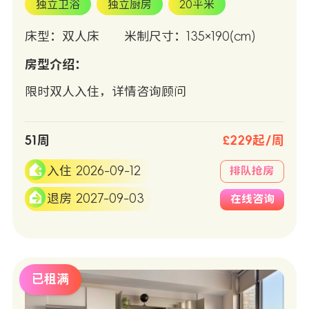
独立卫浴
独立厨房
20平米
床型：双人床
米制尺寸：135×190(cm)
房型介绍：
限时双人入住，详情咨询顾问
51周
£229起/周
入住 2026-09-12
排队抢房
退房 2027-09-03
在线咨询
已租满