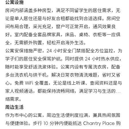
公寓设施
房间内部涵盖多种房型，满足不同留学生的居住需求，无
论是单人居住还是与好友合租都能找到合适选择。房间空
间布局合理，采光充足，窗户可正常开启，通风效果良
好。室内配备全套品牌家具，床品、桌椅、衣柜等一应俱
全，无需额外购置，轻松开启海外生活。
公寓安保措施严密，24 小时安全门禁搭配全方位监控，为
学子们的居住安全保驾护航。同时提供 24 小时热水供应，
随时能享受舒适洗漱体验。公寓内设有专属洗衣房，配备
多台洗衣机与烘干机，解决日常衣物清洗难题，省时又省
心。免费 WiFi 全覆盖，无论是线上听课、查阅资料还是与
家人视频通话，都能保持流畅网络，满足学习与生活的网
络需求。
周边生活
作为市中心的公寓，周边生活便利度拉满，兼具热闹氛围
与便捷体验。步行 10 分钟内便能抵达 Chantry Place 购