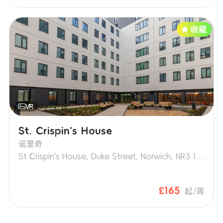
St. Crispin's House
诺里奇
St Crispin's House, Duke Street, Norwich, NR3 1PD
£165
起/周