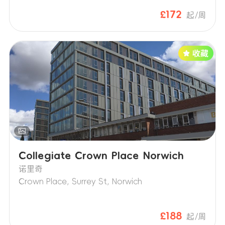
£172
起/周
Collegiate Crown Place Norwich
诺里奇
Crown Place, Surrey St, Norwich
£188
起/周