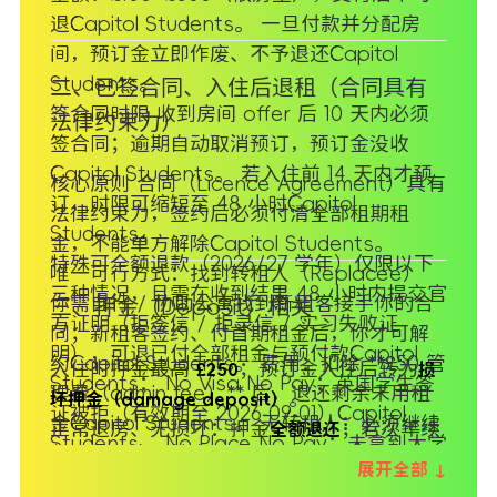
退Capitol Students。 一旦付款并分配房
间，预订金立即作废、不予退还Capitol
Students。
二、已签合同、入住后退租（合同具有
签合同时限 收到房间 offer 后 10 天内必须
法律约束力）
签合同；逾期自动取消预订，预订金没收
Capitol Students。 若入住前 14 天内才预
核心原则 合同（Licence Agreement）具有
订，时限可缩短至 48 小时Capitol
法律约束力，签约后必须付清全部租期租
Students。
金，不能单方解除Capitol Students。
特殊可全额退款（2026/27 学年）仅限以下
唯一可行方式：找到转租人（Replacee）
三种情况，且需在收到结果 48 小时内提交官
你需自行 / 协助公寓找到新租客接手你的合
三、押金（Deposit）相关
方证明（拒签信 / 拒录信 / 实习失败证
同；新租客签约、付首期租金后，你才可解
明），可退已付全部租金与预付款Capitol
约Capitol Students。 费用：扣除 **£50 管
入住时押金最高
；预订金入住后转为
£250
损
Students： No Visa No Pay：英国学生签
理费（admin fee）** 后，退还剩余未用租
。
坏押金（damage deposit）
证被拒（有效期至 2026‑09‑01）Capitol
金Capitol Students。 无转租人：必须继续
正常退房、无损坏：押金
；若次年续
全额退还
Students。 No Place No Pay：未拿到大学
付租金至合同结束Capitol Students。
住且押金结转，再取消预订则
押金可能被扣留
展开全部 ↓
录取 / 成绩不达标（有效期至 2026‑09‑01）
提前退房（无转租人） 仍需付全额租金；公