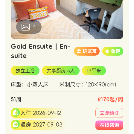
4
Gold Ensuite | En-
拼室友
suite
独立卫浴
共享厨房 5人
13平米
床型：小双人床
米制尺寸：120×190(cm)
51周
£170起/周
入住 2026-09-12
立即预订
退房 2027-09-03
在线咨询