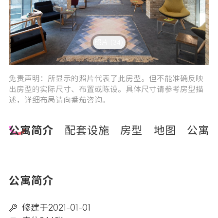
照片 (34)
3
4
免责声明：所显示的照片代表了此房型。但不能准确反映
出房型的实际尺寸、布置或陈设。具体尺寸请参考房型描
述，详细布局请向番茄咨询。
公寓简介
配套设施
房型
地图
公寓
公寓简介
修建于2021-01-01