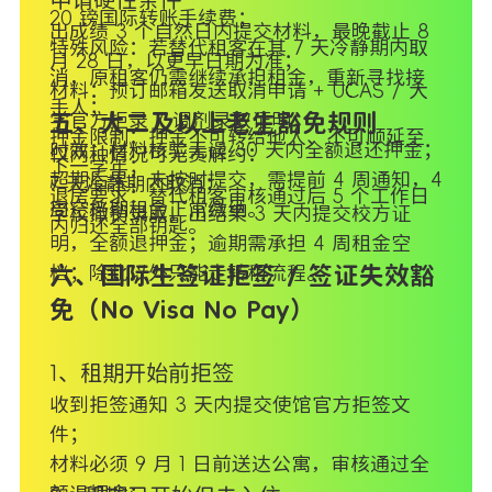
20 镑国际转账手续费；
出成绩 3 个自然日内提交材料，最晚截止 8
特殊风险：若替代租客在其 7 天冷静期内取
月 28 日，以更早日期为准；
消，原租客仍需继续承担租金，重新寻找接
材料：预订邮箱发送取消申请 + UCAS / 大
手人；
学官方拒录 / 调剂录取证明；
五、大二及以上老生豁免规则
押金限制：押金不可转给他人、不可顺延至
时效：材料核验无误 30 天内全额退还押金；
仅两种情况可无责解约：
下一学年；
超期后果：未按时提交，需提前 4 周通知，4
7 天冷静期内取消；
退房要求：替代租客审核通过后 5 个工作日
周空档期租金正常缴纳。
学校撤销录取，出结果 3 天内提交校方证
内归还全部钥匙。
明，全额退押金；逾期需承担 4 周租金空
档；除此以外只能走转租流程。
六、国际生签证拒签 / 签证失效豁
免（No Visa No Pay）
1、租期开始前拒签
收到拒签通知 3 天内提交使馆官方拒签文
件；
材料必须 9 月 1 日前送达公寓，审核通过全