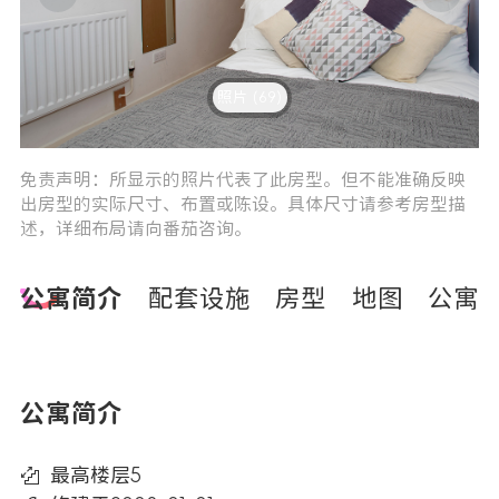
照片 (69)
3
4
免责声明：所显示的照片代表了此房型。但不能准确反映
出房型的实际尺寸、布置或陈设。具体尺寸请参考房型描
述，详细布局请向番茄咨询。
公寓简介
配套设施
房型
地图
公寓
公寓简介
最高楼层5