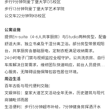
步行9分钟到爱丁堡大学GS校区
步行13分钟到爱丁堡大学艺术学院
公交车22分钟到KB校区
公寓设施
提供En-suite（4-6人共享厨房）与Studio两种房型，配备
舒适大床、独立书桌及干湿分离卫浴。部分房型带景观阳
台，共享厨房含基础厨电，定制衣柜满足收纳需求。
24小时电子门禁与视频监控全程守护。公共洗衣房、自行
车库解决日常需求，维修团队快速响应，前台人员提供贴
心服务，无障碍设施保障包容性居住环境。
周边生活
百年古街与现代便利交融：
文娱体验：皇家大道艺文活动全年无休，历史建筑与现代
商铺毗邻而居
生活便利：步行5分钟超市补给，7分钟健身房挥洒汗水