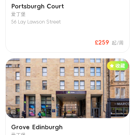
Portsburgh Court
爱丁堡
56 Lay Lawson Street
£259
起/周
Grove Edinburgh