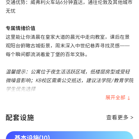
交通优势：威弗利火车站6分钟直达，通往伦敦及其他城市
无忧
专属情绪价值
这里能让你清晨在皇家大道的晨光中走向教室，课后在景
观阳台俯瞰古城街景，周末深入中世纪巷弄寻找灵感——
每个瞬间都流淌着爱丁堡的百年文脉。
温馨提示：公寓位于夜生活活跃区域，低楼层房型或受轻
微噪音影响；KB校区需乘公交抵达，建议法学院/教育学院
学生优先选择
展开全部 ↓
配套设施
查看更多 >
基本设施(10)