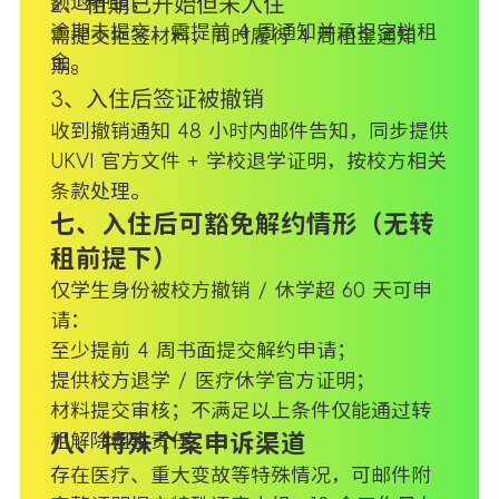
额退押金；
2、租期已开始但未入住
逾期未提交：需提前 4 周通知并承担空档租
需提交拒签材料，同时履行 4 周租金通知
金。
期。
3、入住后签证被撤销
收到撤销通知 48 小时内邮件告知，同步提供
UKVI 官方文件 + 学校退学证明，按校方相关
条款处理。
七、入住后可豁免解约情形（无转
租前提下）
仅学生身份被校方撤销 / 休学超 60 天可申
请：
至少提前 4 周书面提交解约申请；
提供校方退学 / 医疗休学官方证明；
材料提交审核；不满足以上条件仅能通过转
租解除租金责任。
八、特殊个案申诉渠道
存在医疗、重大变故等特殊情况，可邮件附