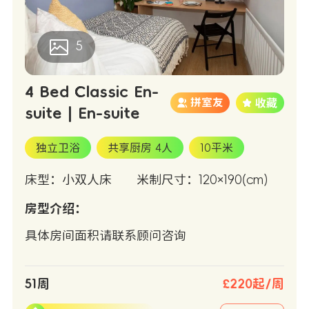
5
4 Bed Classic En-
拼室友
suite | En-suite
独立卫浴
共享厨房 4人
10平米
床型：小双人床
米制尺寸：120×190(cm)
房型介绍：
具体房间面积请联系顾问咨询
51周
£220起/周