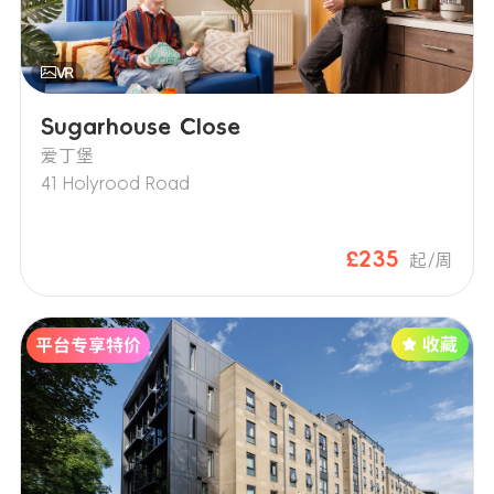
Sugarhouse Close
爱丁堡
41 Holyrood Road
£235
起/周