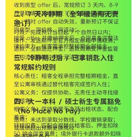
收到房型 offer 后，常规预订 3 天内、8-9
月录取清算高峰期仅 1 天内需接受并支付押
二、7 天冷静期（全年级通用无责
金，超时 offer 自动失效，重新预订不保证
退订）
同房型、同价格、同活动；
时效：完成预订当日起 7 个自然日以内；
接受 offer 并缴纳押金后，合同具备完整法
操作：发送邮件至官方指定邮箱申请取消；
律约束力，租客需承担整租期全部租金。
退款：全额退还押金，退款周期受押金监管
机构流程影响，平台无法提速。
三、冷静期过后 / 已拿钥匙入住
常规解约规则
核心责任：租客全程承担完整租期租金，直
至公寓审核通过替代租客完成签约入住；
公寓义务：仅提供协助，无责任主动寻找接
手租客；
四、大一本科 / 硕士新生专属豁免
租客义务：保持房屋干净可出租状态、配合
（No Place No Pay）
看房；
适用：未达到录取分数线、学校撤销录取；
转租扣费：匹配合规替代租客后，押金扣除
或成绩超出预期更换院校
50 镑合同变更费；境外银行卡退款额外扣除
申请硬性条件