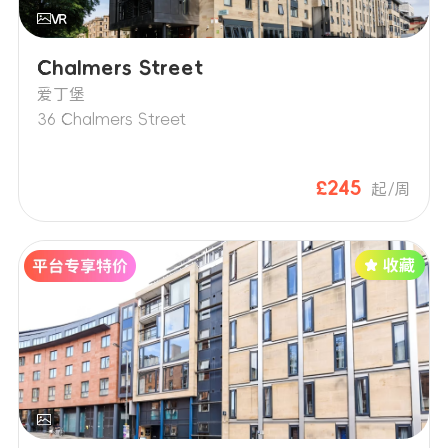
Chalmers Street
爱丁堡
36 Chalmers Street
£245
起/周